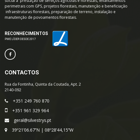
social a prestação de serviços agrícolas e florestais, levantamentos
perimetrais com GPS, projetos florestais, manutenção e beneficiação
infraestruturas florestais, preparação de terreno, instalação e
manutenção de povoamentos florestais.
RECONHECIMENTOS
PME LÍDER DESDE 2017
CONTACTOS
Rua da Fontinha, Quinta da Coutada, Apt. 2
2140-092
+351 249 760 870
+351 961 329 964
geral@silvestrys.pt
39º21’06.67’’N | 08º28’44,15’’W