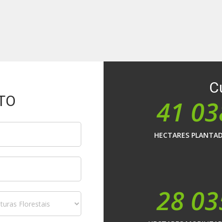
C
TO
41 03
HECTARES PLANTA
28 03