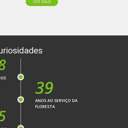
VER MAIS
uriosidades
8
DOS
39
ANOS AO SERVIÇO DA
FLORESTA
5