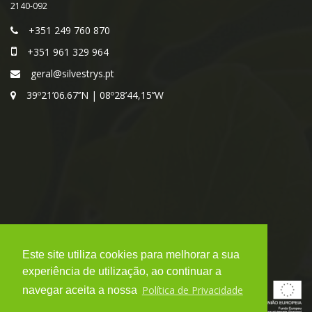
2140-092
+351 249 760 870
+351 961 329 964
geral@silvestrys.pt
39º21’06.67’’N | 08º28’44,15’’W
Este site utiliza cookies para melhorar a sua
experiência de utilização, ao continuar a
Política de Privacidade
navegar aceita a nossa